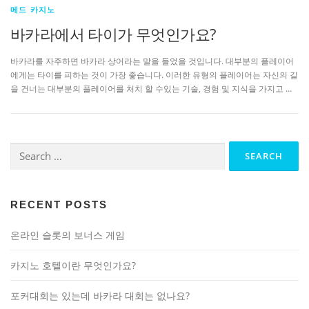
메드 카지노
JOUER AU CASINO INCOGNITO EN LIGNE
바카라에서 타이가 무엇인가요?
바카라를 자주하면 바카라 상어라는 말을 들었을 것입니다. 대부분의 플레이어
에게는 타이를 피하는 것이 가장 좋습니다. 이러한 유형의 플레이어는 자신의 길
을 건너는 대부분의 플레이어를 처치 할 수있는 기술, 경험 및 지식을 가지고 …
Search for:
RECENT POSTS
온라인 슬롯의 보너스 게임
카지노 호텔이란 무엇인가요?
포커대회는 있는데 바카라 대회는 없나요?