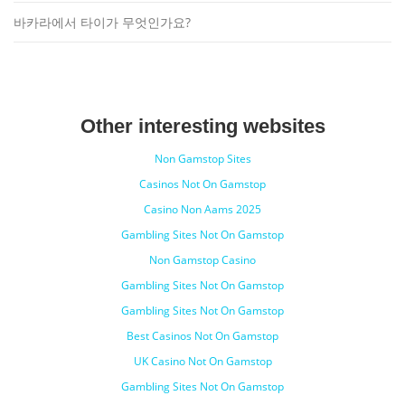
바카라에서 타이가 무엇인가요?
Other interesting websites
Non Gamstop Sites
Casinos Not On Gamstop
Casino Non Aams 2025
Gambling Sites Not On Gamstop
Non Gamstop Casino
Gambling Sites Not On Gamstop
Gambling Sites Not On Gamstop
Best Casinos Not On Gamstop
UK Casino Not On Gamstop
Gambling Sites Not On Gamstop